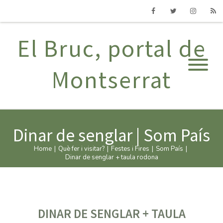
Facebook
Twitter
Instagram
RSS
El Bruc, portal de
Montserrat
Dinar de senglar | Som País
Home
|
Què fer i visitar?
|
Festes i Fires
|
Som País
|
Dinar de senglar + taula rodona
DINAR DE SENGLAR + TAULA