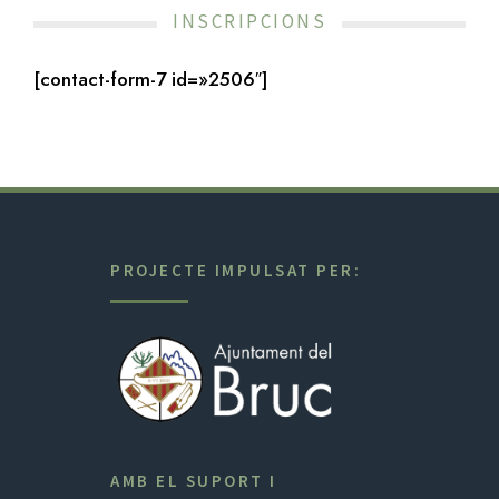
INSCRIPCIONS
[contact-form-7 id=»2506″]
PROJECTE IMPULSAT PER:
AMB EL SUPORT I