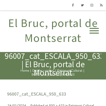
Facebook
Twitter
Instagram
RSS
El Bruc, portal de
Montserrat
96007_cat_ESCALA_950_633
| El Bruc, portal de
Montserrat
Home
|
Què fer i visitar?
|
Patrimoni Cultural
|
96007_cat_ESCALA_950_633
96007_cat_ESCALA_950_633
24/01/2024
Published
at
950 × 633
in
Patrimoni Cultural
.