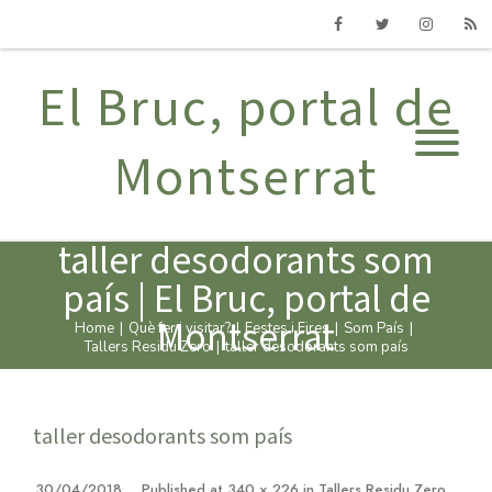
Facebook
Twitter
Instagram
RSS
El Bruc, portal de
Montserrat
taller desodorants som
país | El Bruc, portal de
Montserrat
Home
|
Què fer i visitar?
|
Festes i Fires
|
Som País
|
Tallers Residu Zero
|
taller desodorants som país
taller desodorants som país
30/04/2018
Published
at
340 × 226
in
Tallers Residu Zero
.