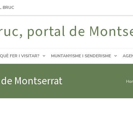
L BRUC
ruc, portal de Monts
QUÈ FER I VISITAR?
MUNTANYISME I SENDERISME
AGE
l de Montserrat
Ho