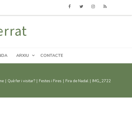
Facebook
Twitter
Instagram
RSS
errat
NDA
ARXIU
CONTACTE
me
|
Què fer i visitar?
|
Festes i Fires
|
Fira de Nadal
|
IMG_2722