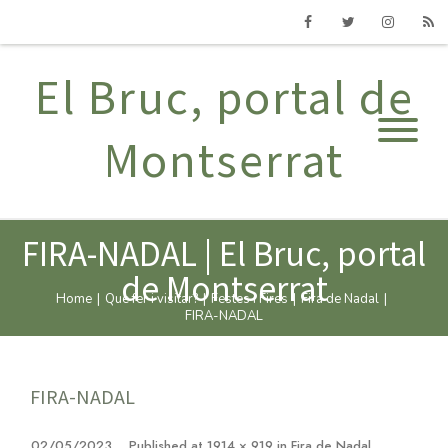
Facebook
Twitter
Instagram
RSS
El Bruc, portal de
Montserrat
FIRA-NADAL | El Bruc, portal
de Montserrat
Home
|
Què fer i visitar?
|
Festes i Fires
|
Fira de Nadal
|
FIRA-NADAL
FIRA-NADAL
02/05/2023
Published
at
1914 × 919
in
Fira de Nadal
.