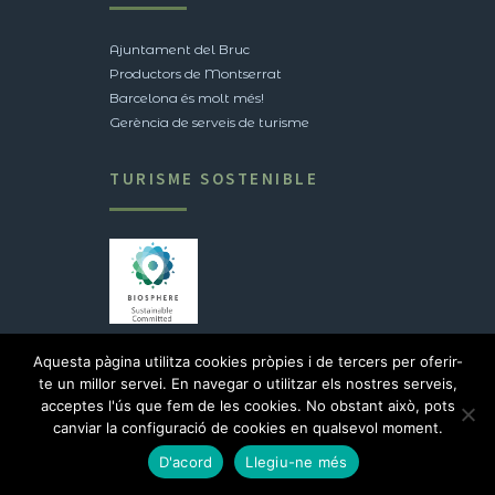
Ajuntament del Bruc
Productors de Montserrat
Barcelona és molt més!
Gerència de serveis de turisme
TURISME SOSTENIBLE
Veure certificació
Aquesta pàgina utilitza cookies pròpies i de tercers per oferir-
te un millor servei. En navegar o utilitzar els nostres serveis,
acceptes l'ús que fem de les cookies. No obstant això, pots
2017 © Ajuntament del Bruc |
Avís legal
canviar la configuració de cookies en qualsevol moment.
D'acord
Llegiu-ne més