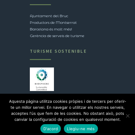
Ajuntament del Bruc
Productors de Montserrat
Barcelona és molt més!
Gerència de serveis de turisme
TURISME SOSTENIBLE
Veure certificació
Aquesta pàgina utilitza cookies pròpies i de tercers per oferir-
te un millor servei. En navegar o utilitzar els nostres serveis,
acceptes l'ús que fem de les cookies. No obstant això, pots
2017 © Ajuntament del Bruc |
Avís legal
canviar la configuració de cookies en qualsevol moment.
D'acord
Llegiu-ne més