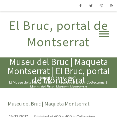
Facebook
Twitter
Instagram
RSS
El Bruc, portal de
Montserrat
Museu del Bruc | Maqueta
Montserrat | El Bruc, portal
de Montserrat
Home
|
Què fer i visitar?
|
El Museu de la Muntanya de Montserrat del Bruc
|
Col·leccions
|
Museu del Bruc | Maqueta Montserrat
Museu del Bruc | Maqueta Montserrat
18/12/2017
Published
at
600 × 400
in
Col·leccions
.