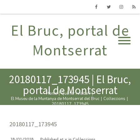
Facebook
Twitter
Instagram
RSS
El Bruc, portal de
Montserrat
20180117_173945 | El Bruc,
portal de Montserrat
Home
|
Què fer i visitar?
|
El Museu de la Muntanya de Montserrat del Bruc
|
Col·leccions
|
20180117_173945
20180117_173945
18/01/2018
Published
at
×
in
Col·leccions
.