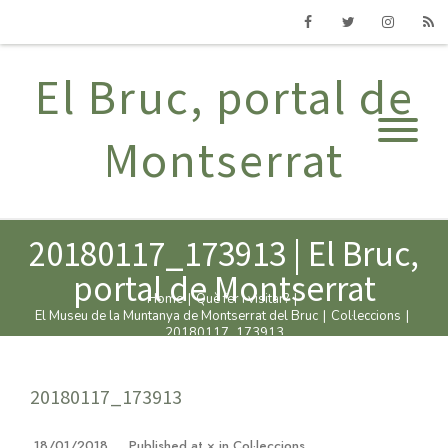
Facebook
Twitter
Instagram
RSS
El Bruc, portal de
Montserrat
20180117_173913 | El Bruc,
portal de Montserrat
Home
|
Què fer i visitar?
|
El Museu de la Muntanya de Montserrat del Bruc
|
Col·leccions
|
20180117_173913
20180117_173913
18/01/2018
Published
at
×
in
Col·leccions
.