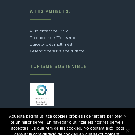
WEBS AMIGUES:
Ajuntament del Bruc
Productors de Montserrat
Barcelona és molt més!
Gerència de serveis de turisme
TURISME SOSTENIBLE
Veure certificació
Aquesta pàgina utilitza cookies pròpies i de tercers per oferir-
te un millor servei. En navegar o utilitzar els nostres serveis,
acceptes l'ús que fem de les cookies. No obstant això, pots
2017 © Ajuntament del Bruc |
Avís legal
canviar la configuració de cookies en qualsevol moment.