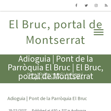
Facebook
Twitter
Instagram
RSS
El Bruc, portal de
Montserrat
Adioguia | Pont de la
Parròquia El Bruc | El Bruc,
portal de Montserrat
Home
|
Què fer i visitar?
|
Audioguia
|
Adioguia | Pont de la Parròquia El Bruc
Adioguia | Pont de la Parròquia El Bruc
18/12/2017
Published
at
650 × 517
in
Audioguia
.