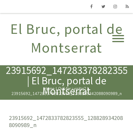
Facebook
Twitter
Instagram
RSS
El Bruc, portal de
Montserrat
23915692_147283378282355
| El Bruc, portal de
Montserrat
Home
|
Què fer i visitar?
|
23915692_1472833782823555_1288289342088090989_n
23915692_1472833782823555_128828934208
8090989_n