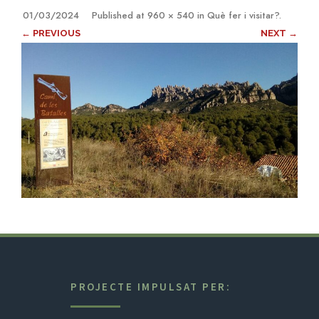
01/03/2024
Published
at
960 × 540
in
Què fer i visitar?
.
← PREVIOUS
NEXT →
PROJECTE IMPULSAT PER: