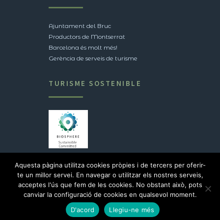
Ajuntament del Bruc
Productors de Montserrat
Barcelona és molt més!
Gerència de serveis de turisme
TURISME SOSTENIBLE
Veure certificació
Aquesta pàgina utilitza cookies pròpies i de tercers per oferir-
te un millor servei. En navegar o utilitzar els nostres serveis,
acceptes l'ús que fem de les cookies. No obstant això, pots
2017 © Ajuntament del Bruc |
Avís legal
canviar la configuració de cookies en qualsevol moment.
D'acord
Llegiu-ne més