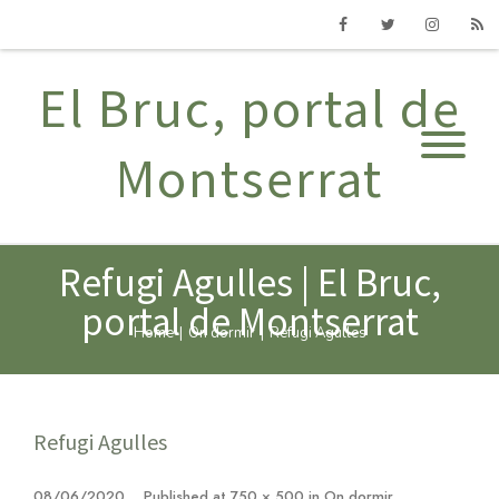
Facebook
Twitter
Instagram
RSS
El Bruc, portal de
Montserrat
Refugi Agulles | El Bruc,
portal de Montserrat
Home
|
On dormir
|
Refugi Agulles
Refugi Agulles
08/06/2020
Published
at
750 × 500
in
On dormir
.