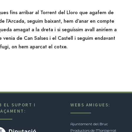
es fins arribar al Torrent del Lloro que agafem de
 de l’Arcada, seguim baixant, hem d’anar en compte
ueda amagat a la dreta i si seguíssim avall aniríem a
e venia de Can Salses i el Castell i seguim endavant
refugi, on hem aparcat el cotxe.
B EL SUPORT I
WEBS AMIGUES:
NAÇAMENT:
Ajuntament del Bruc
Productors de Montserrat