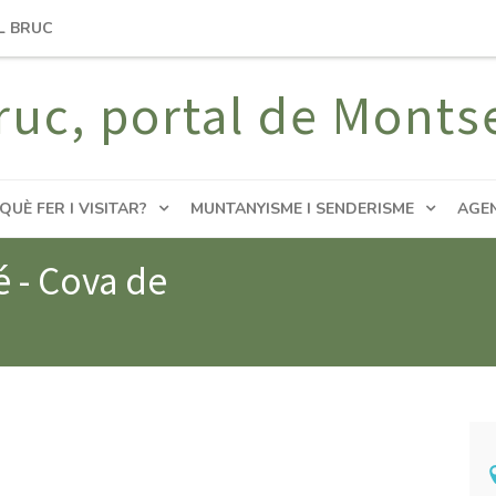
L BRUC
ruc, portal de Monts
QUÈ FER I VISITAR?
MUNTANYISME I SENDERISME
AGE
é - Cova de