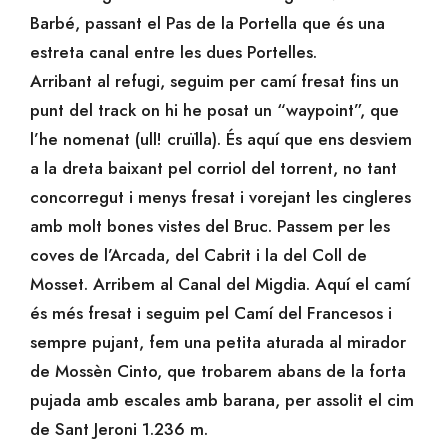
Barbé, passant el Pas de la Portella que és una
estreta canal entre les dues Portelles.
Arribant al refugi, seguim per camí fresat fins un
punt del track on hi he posat un “waypoint”, que
l’he nomenat (ull! cruïlla). És aquí que ens desviem
a la dreta baixant pel corriol del torrent, no tant
concorregut i menys fresat i vorejant les cingleres
amb molt bones vistes del Bruc. Passem per les
coves de l’Arcada, del Cabrit i la del Coll de
Mosset. Arribem al Canal del Migdia. Aquí el camí
és més fresat i seguim pel Camí del Francesos i
sempre pujant, fem una petita aturada al mirador
de Mossèn Cinto, que trobarem abans de la forta
pujada amb escales amb barana, per assolit el cim
de Sant Jeroni 1.236 m.