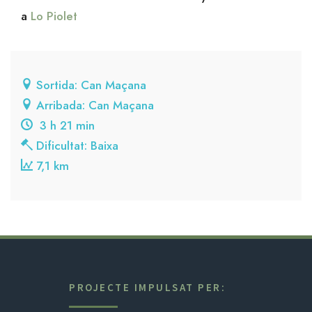
a
Lo Piolet
Sortida: Can Maçana
Arribada: Can Maçana
3 h 21 min
Dificultat: Baixa
7,1 km
PROJECTE IMPULSAT PER: