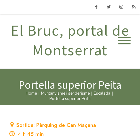
Facebook
Twitter
Instagram
RSS
El Bruc, portal de
Montserrat
Portella superior Peita
Home
|
Muntanyisme i senderisme
|
Escalada
|
Portella superior Peita
Sortida: Pàrquing de Can Maçana
4 h 45 min