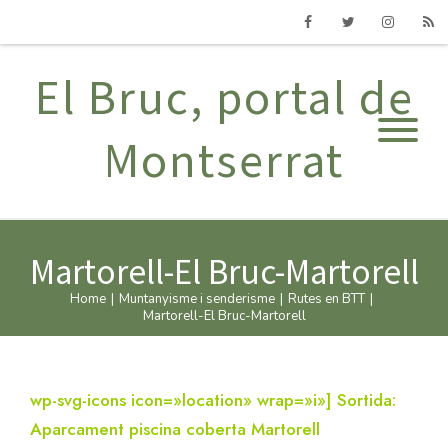
Facebook
Twitter
Instagram
RSS
El Bruc, portal de
Montserrat
Martorell-El Bruc-Martorell
Home
|
Muntanyisme i senderisme
|
Rutes en BTT
|
Martorell-El Bruc-Martorell
wp-svg-icons icon=»location» wrap=»i»] Sortida:
Aparcament piscina coberta Martorell