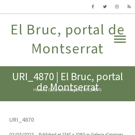
Facebook
Twitter
Instagram
RSS
El Bruc, portal de
Montserrat
URI_4870 | El Bruc, portal
de Montserrat
Home
|
Galeria d'imatges
|
URI_4870
URI_4870
02/05/2023
Published
at
1747 × 1080
in
Galeria d’imatges
.