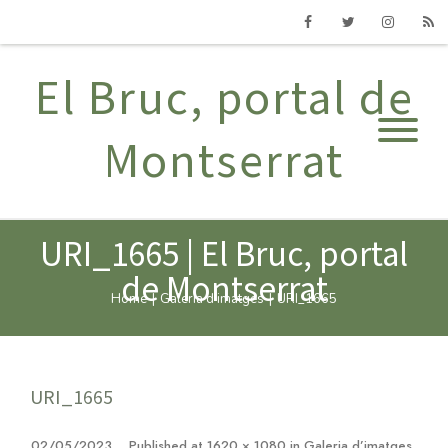
Facebook
Twitter
Instagram
RSS
El Bruc, portal de
Montserrat
URI_1665 | El Bruc, portal
de Montserrat
Home
|
Galeria d'imatges
|
URI_1665
URI_1665
02/05/2023
Published
at
1620 × 1080
in
Galeria d’imatges
.