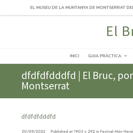
EL MUSEU DE LA MUNTANYA DE MONTSERRAT DE
El B
INICI
GUIA PRÀCTICA
dfdfdfdddfd | El Bruc, por
Montserrat
dfdfdfdddfd
20/09/2022
Published
at
1903 × 292
in
Festival Món Hero