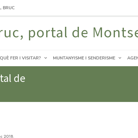
L BRUC
ruc, portal de Monts
QUÈ FER I VISITAR?
MUNTANYISME I SENDERISME
AGE
tal de
ic 2018
.