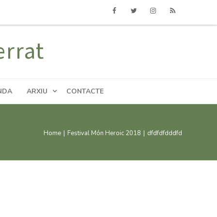
Facebook
Twitter
Instagram
RSS
errat
NDA
ARXIU
CONTACTE
Home
|
Festival Món Heroic 2018
|
dfdfdfdddfd