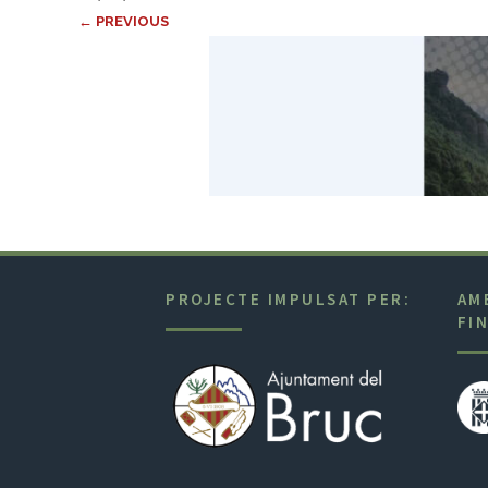
← PREVIOUS
PROJECTE IMPULSAT PER:
AM
FI