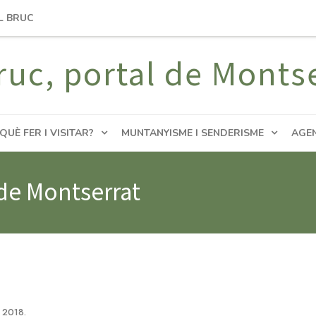
L BRUC
ruc, portal de Monts
QUÈ FER I VISITAR?
MUNTANYISME I SENDERISME
AGE
 de Montserrat
c 2018
.