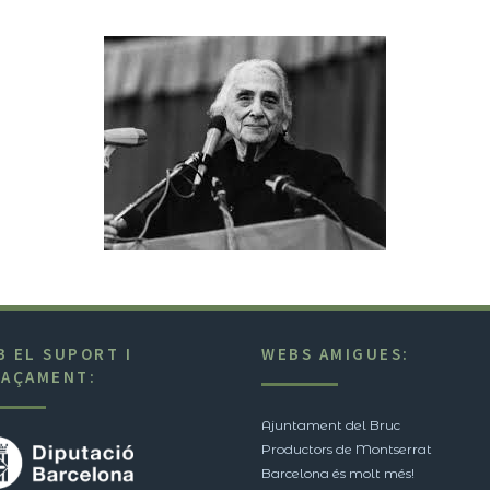
B EL SUPORT I
WEBS AMIGUES:
NAÇAMENT:
Ajuntament del Bruc
Productors de Montserrat
Barcelona és molt més!