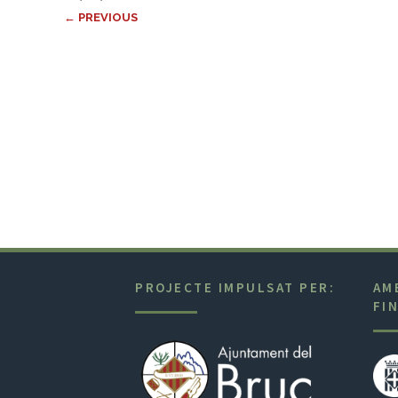
← PREVIOUS
PROJECTE IMPULSAT PER:
AM
FI