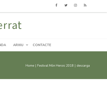
Facebook
Twitter
Instagram
RSS
errat
NDA
ARXIU
CONTACTE
Home
|
Festival Món Heroic 2018
|
descarga