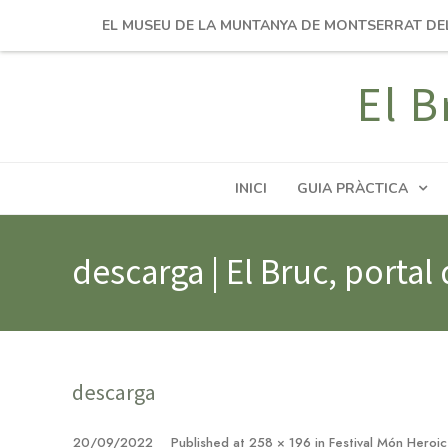
EL MUSEU DE LA MUNTANYA DE MONTSERRAT DE
El B
INICI
GUIA PRÀCTICA
descarga | El Bruc, portal
descarga
20/09/2022
Published
at
258 × 196
in
Festival Món Heroi