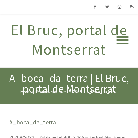
Facebook
Twitter
Instagram
RSS
El Bruc, portal de
Montserrat
A_boca_da_terra | El Bruc,
portal de Montserrat
Home
|
Festival Món Heroic 2018
|
A_boca_da_terra
A_boca_da_terra
20/09/2022
Published
at
400 × 266
in
Festival Món Heroic