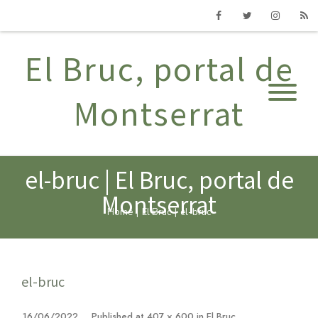
Facebook
Twitter
Instagram
RSS
El Bruc, portal de
Montserrat
el-bruc | El Bruc, portal de
Montserrat
Home
|
El Bruc
|
el-bruc
el-bruc
16/06/2022
Published
at
407 × 600
in
El Bruc
.