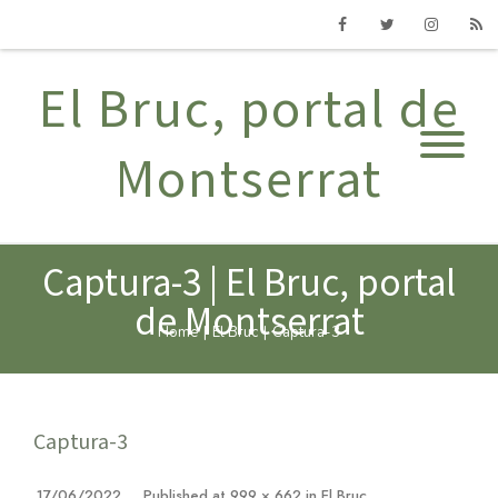
Facebook
Twitter
Instagram
RSS
El Bruc, portal de
Montserrat
Captura-3 | El Bruc, portal
de Montserrat
Home
|
El Bruc
|
Captura-3
Captura-3
17/06/2022
Published
at
999 × 662
in
El Bruc
.