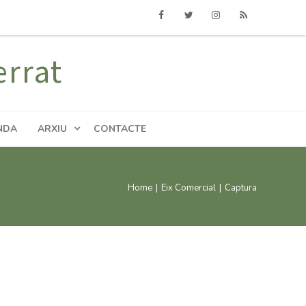
Facebook
Twitter
Instagram
RSS
errat
NDA
ARXIU
CONTACTE
Home
|
Eix Comercial
|
Captura