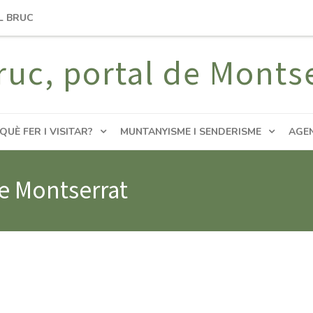
L BRUC
ruc, portal de Monts
QUÈ FER I VISITAR?
MUNTANYISME I SENDERISME
AGE
de Montserrat