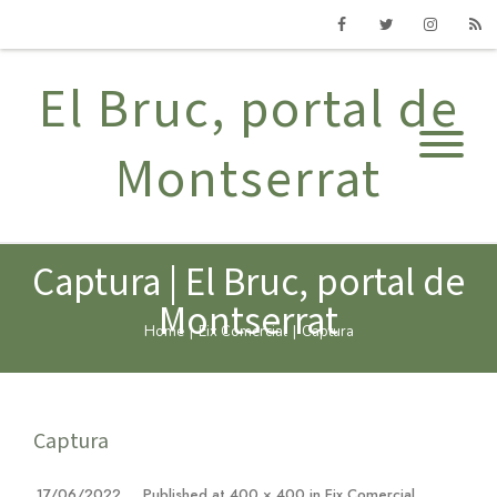
Facebook
Twitter
Instagram
RSS
El Bruc, portal de
Montserrat
Captura | El Bruc, portal de
Montserrat
Home
|
Eix Comercial
|
Captura
Captura
17/06/2022
Published
at
400 × 400
in
Eix Comercial
.